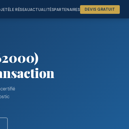
OJETÉ
LE RÉSEAU
ACTUALITÉS
PARTENAIRES
DEVIS GRATUIT
62000)
ansaction
certifié
ostic