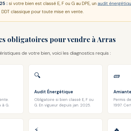
25 :
si votre bien est classé E, F ou G au DPE, un
audit énergétiq
u DDT classique pour toute mise en vente.
cs obligatoires pour vendre à Arras
éristiques de votre bien, voici les diagnostics requis :
🔍
🧱
Audit Énergétique
Amiant
ente.
Obligatoire si bien classé E, F ou
Permis de
A à G.
G. En vigueur depuis jan. 2025.
1997. Cert
⚡
🔥