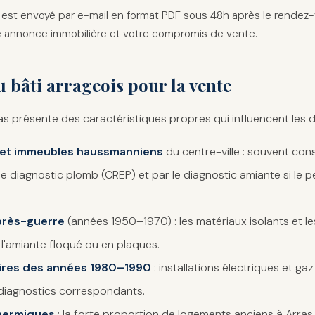
est envoyé par e-mail en format PDF sous 48h après le rendez-v
re annonce immobilière et votre compromis de vente.
u bâti arrageois pour la vente
as présente des caractéristiques propres qui influencent les d
 et immeubles haussmanniens
du centre-ville : souvent const
e diagnostic plomb (CREP) et par le diagnostic amiante si le p
près-guerre
(années 1950–1970) : les matériaux isolants et l
l'amiante floqué ou en plaques.
aires des années 1980–1990
: installations électriques et ga
 diagnostics correspondants.
thermiques
: la forte proportion de logements anciens à Arras 