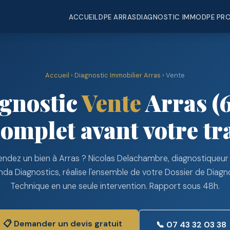
ACCUEIL
DPE ARRAS
DIAGNOSTIC IMMO
DPE PR
Accueil
›
Diagnostic Immobilier Arras
› Vente
gnostic
Vente
Arras (
mplet avant votre tr
ndez un bien à Arras ? Nicolas Delachambre, diagnostiqueur 
da Diagnostics, réalise l'ensemble de votre Dossier de Diagn
Technique en une seule intervention. Rapport sous 48h.
📋 Demander un devis gratuit
📞 07 43 32 03 38