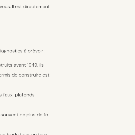
ous. Il est directement
iagnostics à prévoir :
ruits avant 1949, ils
ermis de construire est
es faux-plafonds
z souvent de plus de 15
se traduit par un taux