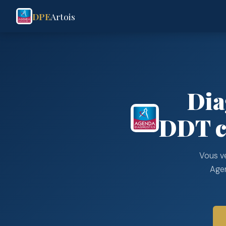
DPE
Artois
Dia
DDT co
Vous ve
Agen