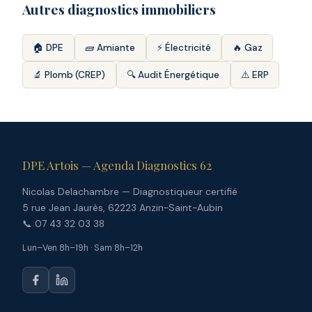
Autres diagnostics immobiliers
🏠 DPE
🧱 Amiante
⚡ Électricité
🔥 Gaz
🔬 Plomb (CREP)
🔍 Audit Énergétique
⚠️ ERP
DPE Artois — Agenda Diagnostics 62
Nicolas Delachambre — Diagnostiqueur certifié
5 rue Jean Jaurès, 62223 Anzin-Saint-Aubin
📞 07 43 32 03 38
Lun–Ven 8h–19h · Sam 8h–12h