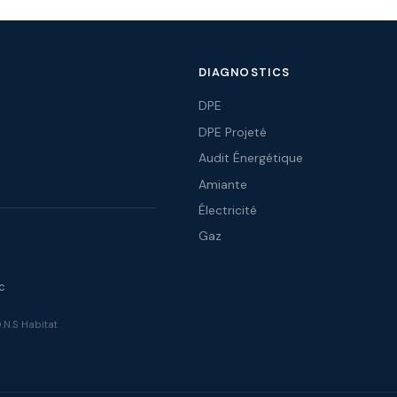
DIAGNOSTICS
DPE
DPE Projeté
Audit Énergétique
Amiante
Électricité
Gaz
c
N.S Habitat