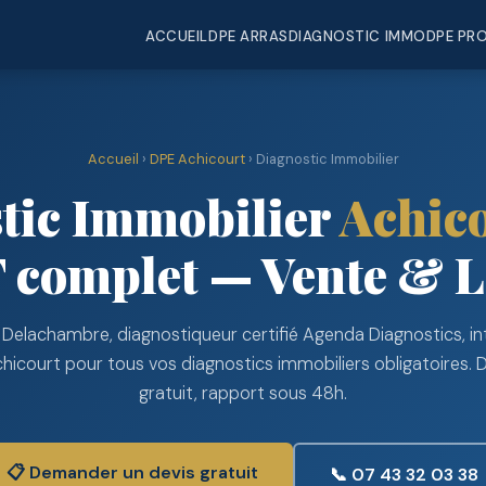
ACCUEIL
DPE ARRAS
DIAGNOSTIC IMMO
DPE PR
Accueil
›
DPE Achicourt
› Diagnostic Immobilier
tic Immobilier
Achic
complet — Vente & L
 Delachambre, diagnostiqueur certifié Agenda Diagnostics, in
hicourt pour tous vos diagnostics immobiliers obligatoires. 
gratuit, rapport sous 48h.
📋 Demander un devis gratuit
📞 07 43 32 03 38