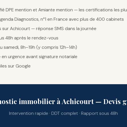
fié DPE mention et Amiante mention — les certifications les pl
enda Diagnostics, n°1 en France avec plus de 400 cabinets
es sur Achicourt — réponse SMS dans la journée
us 48h après le rendez-vous
au samedi, 8h–19h (y compris 12h–14h)
e en urgence avant signature notariale
oiles sur Google
ostic immobilier à Achicourt — Devis g
Intervention rapide · DDT complet · Rapport sous 48h