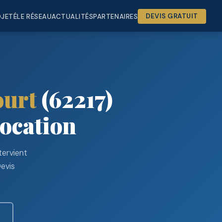
OJETÉ
LE RÉSEAU
ACTUALITÉS
PARTENAIRES
DEVIS GRATUIT
ourt
(62217)
ocation
tervient
Devis