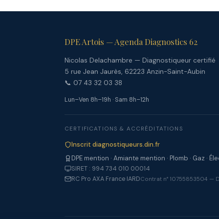
DPE Artois — Agenda Diagnostics 62
Nicolas Delachambre — Diagnostiqueur certifié
5 rue Jean Jaurès, 62223 Anzin-Saint-Aubin
📞 07 43 32 03 38
Lun–Ven 8h–19h · Sam 8h–12h
CERTIFICATIONS & ACCRÉDITATIONS
Inscrit diagnostiqueurs.din.fr
DPE mention · Amiante mention · Plomb · Gaz · Éle
SIRET : 994 734 010 00014
RC Pro AXA France IARD
Contrat n° 10755853504 — D.