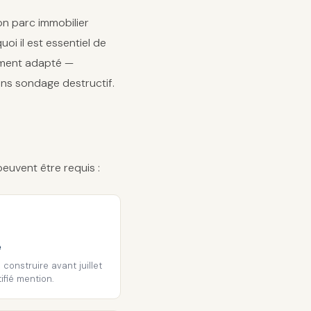
on parc immobilier
oi il est essentiel de
pement adapté —
ns sondage destructif.
peuvent être requis :
e
 construire avant juillet
ifié mention.