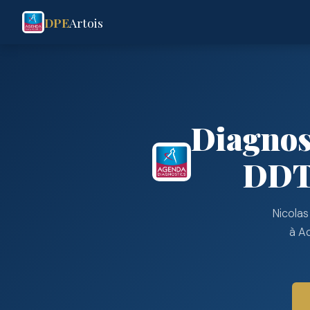
DPE
Artois
Diagnos
DDT 
Nicolas
à Ac