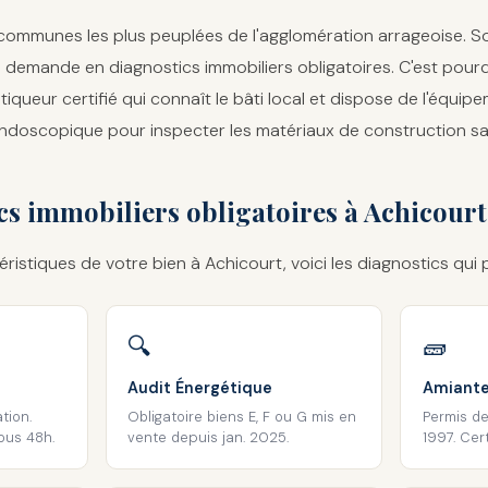
 communes les plus peuplées de l'agglomération arrageoise. S
demande en diagnostics immobiliers obligatoires. C'est pourqu
tiqueur certifié qui connaît le bâti local et dispose de l'équi
doscopique pour inspecter les matériaux de construction sa
cs immobiliers obligatoires à Achicourt
téristiques de votre bien à Achicourt, voici les diagnostics qui 
🔍
🧱
Audit Énergétique
Amiant
tion.
Obligatoire biens E, F ou G mis en
Permis de
ous 48h.
vente depuis jan. 2025.
1997. Cert