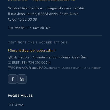
Nicolas Delachambre — Diagnostiqueur certifié
5 rue Jean Jaurès, 62223 Anzin-Saint-Aubin
📞 07 43 32 03 38
Lun–Ven 8h–19h · Sam 8h–12h
CERTIFICATIONS & ACCRÉDITATIONS
Inscrit diagnostiqueurs.din.fr
DPE mention · Amiante mention · Plomb · Gaz · Élec
SIRET : 994 734 010 00014
RC Pro AXA France IARD
Contrat n° 10755853504 — D.N.S Habitat
PAGES VILLES
DPE Arras