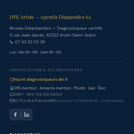
DPE Artois — Agenda Diagnostics 62
Nicolas Delachambre — Diagnostiqueur certifié
5 rue Jean Jaurès, 62223 Anzin-Saint-Aubin
📞 07 43 32 03 38
Lun–Ven 8h–19h · Sam 8h–12h
CERTIFICATIONS & ACCRÉDITATIONS
Inscrit diagnostiqueurs.din.fr
DPE mention · Amiante mention · Plomb · Gaz · Élec
SIRET : 994 734 010 00014
RC Pro AXA France IARD
Contrat n° 10755853504 — D.N.S Habitat