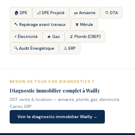
🏠 DPE
📐 DPE Projeté
🧱 Amiante
📁 DTA
🔨 Repérage avant travaux
🍄 Mérule
⚡ Électricité
🔥 Gaz
🔬 Plomb (CREP)
🔍 Audit Énergétique
⚠️ ERP
BESOIN DE TOUS VOS DIAGNOSTICS ?
Diagnostic immobilier complet à Wailly
DDT vente & location — amiante, plomb, gaz, électricité,
Carrez, ERP
Voir le diagnostic immobilier Wailly →