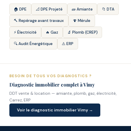
🏠 DPE
📐 DPE Projeté
🧱 Amiante
📁 DTA
🔨 Repérage avant travaux
🍄 Mérule
⚡ Électricité
🔥 Gaz
🔬 Plomb (CREP)
🔍 Audit Énergétique
⚠️ ERP
BESOIN DE TOUS VOS DIAGNOSTICS ?
Diagnostic immobilier complet à Vimy
DDT vente & location — amiante, plomb, gaz, électricité,
Carrez, ERP
Voir le diagnostic immobilier Vimy →