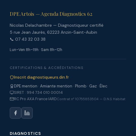
DPE Artois — Agenda Diagnostics 62
Nicolas Delachambre — Diagnostiqueur certifié
5 rue Jean Jaurès, 62223 Anzin-Saint-Aubin
📞 07 43 32 03 38
Lun–Ven 8h–19h · Sam 8h–12h
CERTIFICATIONS & ACCRÉDITATIONS
Inscrit diagnostiqueurs.din.fr
DPE mention · Amiante mention · Plomb · Gaz · Élec
SIRET : 994 734 010 00014
RC Pro AXA France IARD
Contrat n° 10755853504 — D.N.S Habitat
DIAGNOSTICS