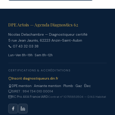
DPE Artois — Agenda Diagnostics 62
Nicolas Delachambre — Diagnostiqueur certifié
5 rue Jean Jaurès, 62223 Anzin-Saint-Aubin
📞 07 43 32 03 38
Lun–Ven 8h–19h · Sam 8h–12h
CERTIFICATIONS & ACCRÉDITATIONS
Inscrit diagnostiqueurs.din.fr
DPE mention · Amiante mention · Plomb · Gaz · Élec
SIRET : 994 734 010 00014
RC Pro AXA France IARD
Contrat n° 10755853504 — D.N.S Habitat