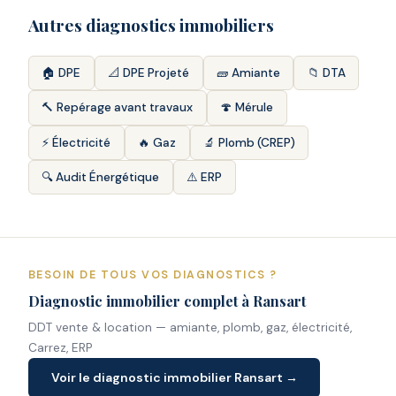
Autres diagnostics immobiliers
🏠 DPE
📐 DPE Projeté
🧱 Amiante
📁 DTA
🔨 Repérage avant travaux
🍄 Mérule
⚡ Électricité
🔥 Gaz
🔬 Plomb (CREP)
🔍 Audit Énergétique
⚠️ ERP
BESOIN DE TOUS VOS DIAGNOSTICS ?
Diagnostic immobilier complet à Ransart
DDT vente & location — amiante, plomb, gaz, électricité,
Carrez, ERP
Voir le diagnostic immobilier Ransart →