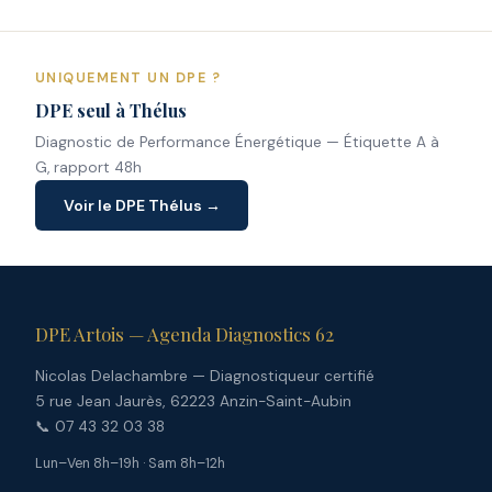
UNIQUEMENT UN DPE ?
DPE seul à Thélus
Diagnostic de Performance Énergétique — Étiquette A à
G, rapport 48h
Voir le DPE Thélus →
DPE Artois — Agenda Diagnostics 62
Nicolas Delachambre — Diagnostiqueur certifié
5 rue Jean Jaurès, 62223 Anzin-Saint-Aubin
📞 07 43 32 03 38
Lun–Ven 8h–19h · Sam 8h–12h