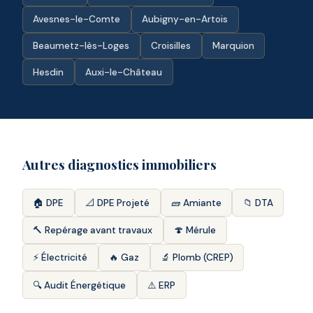
Avesnes-le-Comte
Aubigny-en-Artois
Beaumetz-lès-Loges
Croisilles
Marquion
Hesdin
Auxi-le-Château
Autres diagnostics immobiliers
🏠 DPE
📐 DPE Projeté
🧱 Amiante
📁 DTA
🔨 Repérage avant travaux
🍄 Mérule
⚡ Électricité
🔥 Gaz
🔬 Plomb (CREP)
🔍 Audit Énergétique
⚠️ ERP