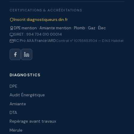
CERTIFICATIONS & ACCRÉDITATIONS
Inscrit diagnostiqueurs.din.fr
DPE mention · Amiante mention · Plomb · Gaz · Élec
SIRET : 994 734 010 00014
RC Pro AXA France IARD
Contrat n° 10755853504 — D.N.S Habitat
DIAGNOSTICS
DPE
Audit Énergétique
Amiante
DTA
Repérage avant travaux
Mérule