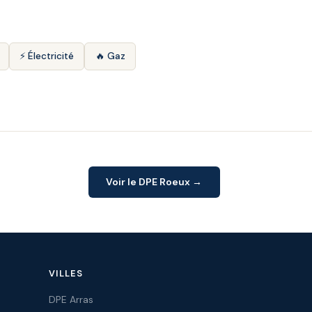
⚡ Électricité
🔥 Gaz
Voir le DPE Roeux →
VILLES
DPE Arras