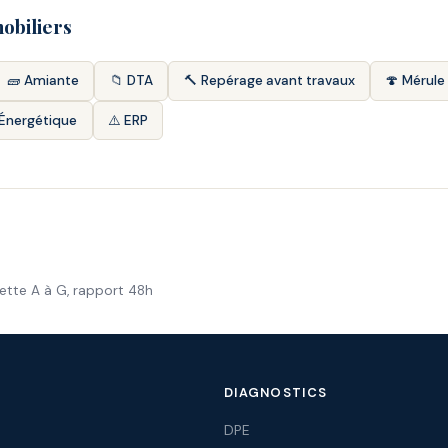
obiliers
🧱 Amiante
📁 DTA
🔨 Repérage avant travaux
🍄 Mérule
 Énergétique
⚠️ ERP
ette A à G, rapport 48h
DIAGNOSTICS
DPE