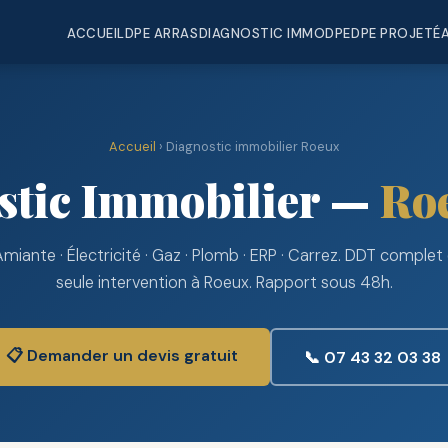
ACCUEIL
DPE ARRAS
DIAGNOSTIC IMMO
DPE
DPE PROJETÉ
Accueil
› Diagnostic immobilier Roeux
stic Immobilier —
Ro
Amiante · Électricité · Gaz · Plomb · ERP · Carrez. DDT complet
seule intervention à Roeux. Rapport sous 48h.
📋 Demander un devis gratuit
📞 07 43 32 03 38