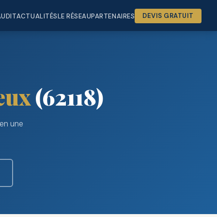
AUDIT
ACTUALITÉS
LE RÉSEAU
PARTENAIRES
DEVIS GRATUIT
eux
(62118)
 en une