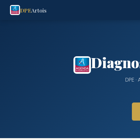
DPE
Artois
Diagno
DPE · 