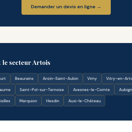
Demander un devis en ligne →
 le secteur Artois
urt
Beaurains
Anzin-Saint-Aubin
Vimy
Vitry-en-Arto
paume
Saint-Pol-sur-Ternoise
Avesnes-le-Comte
Aubign
isilles
Marquion
Hesdin
Auxi-le-Château