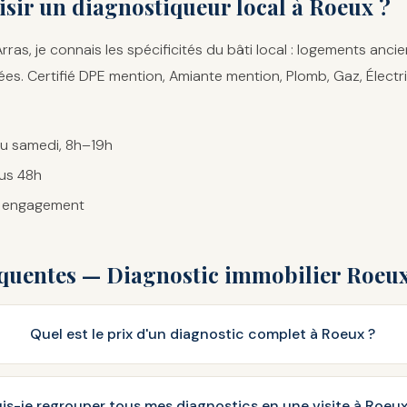
sir un diagnostiqueur local à Roeux ?
rras, je connais les spécificités du bâti local : logements anci
vées. Certifié DPE mention, Amiante mention, Plomb, Gaz, Élect
au samedi, 8h–19h
us 48h
ns engagement
équentes — Diagnostic immobilier Roeu
Quel est le prix d'un diagnostic complet à Roeux ?
is-je regrouper tous mes diagnostics en une visite à Roeux