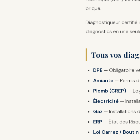
brique.
Diagnostiqueur certifié 
diagnostics en une seule
Tous vos diag
DPE
— Obligatoire ve
Amiante
— Permis de 
Plomb (CREP)
— Loge
Électricité
— Install
Gaz
— Installations d
ERP
— État des Risque
Loi Carrez / Boutin