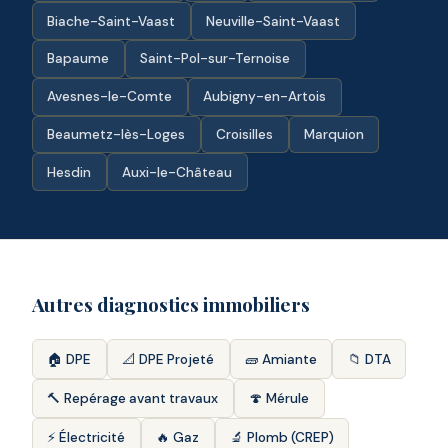
Biache-Saint-Vaast
Neuville-Saint-Vaast
Bapaume
Saint-Pol-sur-Ternoise
Avesnes-le-Comte
Aubigny-en-Artois
Beaumetz-lès-Loges
Croisilles
Marquion
Hesdin
Auxi-le-Château
Autres diagnostics immobiliers
🏠 DPE
📐 DPE Projeté
🧱 Amiante
📁 DTA
🔨 Repérage avant travaux
🍄 Mérule
⚡ Électricité
🔥 Gaz
🔬 Plomb (CREP)