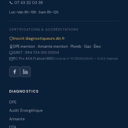
📞 07 43 32 03 38
Lun–Ven 8h–19h · Sam 8h–12h
CERTIFICATIONS & ACCRÉDITATIONS
Inscrit diagnostiqueurs.din.fr
DPE mention · Amiante mention · Plomb · Gaz · Élec
SIRET : 994 734 010 00014
RC Pro AXA France IARD
Contrat n° 10755853504 — D.N.S Habitat
DIAGNOSTICS
DPE
Audit Énergétique
Amiante
DTA