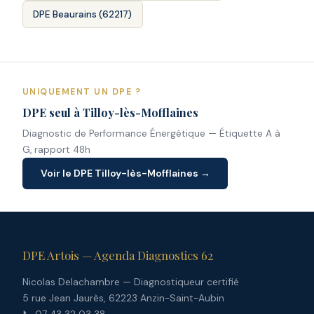
DPE Beaurains (62217)
UNIQUEMENT UN DPE ?
DPE seul à Tilloy-lès-Mofflaines
Diagnostic de Performance Énergétique — Étiquette A à
G, rapport 48h
Voir le DPE Tilloy-lès-Mofflaines →
DPE Artois — Agenda Diagnostics 62
Nicolas Delachambre — Diagnostiqueur certifié
5 rue Jean Jaurès, 62223 Anzin-Saint-Aubin
📞 07 43 32 03 38