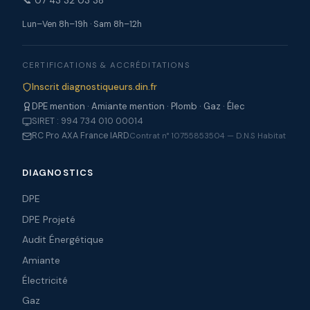
Lun–Ven 8h–19h · Sam 8h–12h
CERTIFICATIONS & ACCRÉDITATIONS
Inscrit diagnostiqueurs.din.fr
DPE mention · Amiante mention · Plomb · Gaz · Élec
SIRET : 994 734 010 00014
RC Pro AXA France IARD
Contrat n° 10755853504 — D.N.S Habitat
DIAGNOSTICS
DPE
DPE Projeté
Audit Énergétique
Amiante
Électricité
Gaz